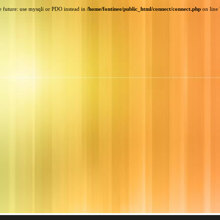
e future: use mysqli or PDO instead in
/home/fontinee/public_html/connect/connect.php
on line