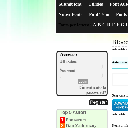
Submit font
Utilities
Font Aut
Nuovi Fonts
Font Temi
Fonts 
A
B
C
D
E
F
G
Fonts per lettera:
Blood
Advertising
Accesso
Utilizzatore:
Anteprima
Password:
Dimenticato la
password?
Scaricare 
Top 5 Autori
Advertising
1
Fontstruct
2
Dan Zadorozny
Nome di fil