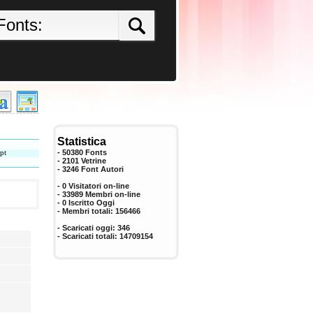
Statistica
pt
- 50380 Fonts
- 2101 Vetrine
-
3246
Font Autori
- 0 Visitatori on-line
- 33989 Membri on-line
-
0
Iscritto Oggi
- Membri totali:
156466
- Scaricati oggi:
346
- Scaricati totali:
14709154