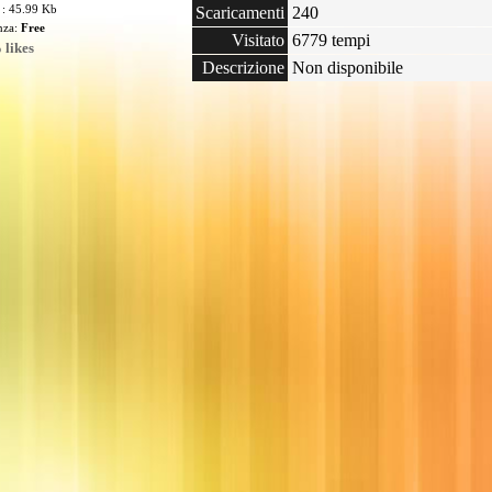
 : 45.99 Kb
Scaricamenti
240
enza:
Free
Visitato
6779 tempi
 likes
Descrizione
Non disponibile