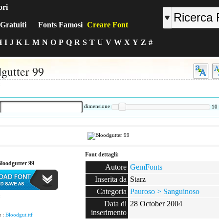
ori
Gratuiti
Fonts Famosi
Creare Font
H
I
J
K
L
M
N
O
P
Q
R
S
T
U
V
W
X
Y
Z
#
gutter 99
:
dimensione
10
Font dettagli:
Bloodgutter 99
Autore
GemFonts
Inserita da
Starz
Categoria
Pauroso > Sanguinoso
:
Data di
28 October 2004
inserimento
e :
Bloodgut.ttf