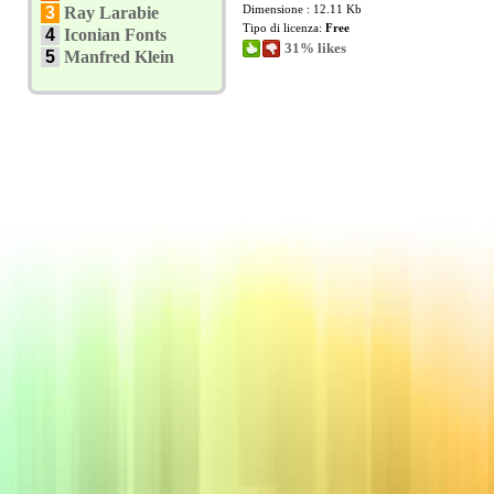
Dimensione : 12.11 Kb
3
Ray Larabie
Tipo di licenza:
Free
4
Iconian Fonts
31% likes
5
Manfred Klein