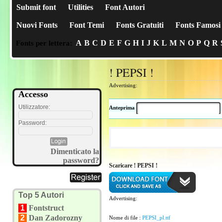
Submit font
Utilities
Font Autori
Nuovi Fonts
Font Temi
Fonts Gratuiti
Fonts Famosi
A
B
C
D
E
F
G
H
I
J
K
L
M
N
O
P
Q
R
Fonts per lettera:
! PEPSI !
Advertising:
Accesso
Utilizzatore:
Anteprima
Password:
Dimenticato la
password?
Scaricare ! PEPSI !
Top 5 Autori
Advertising:
1
Fontstruct
2
Dan Zadorozny
Nome di file :
PEPSI_pl.ttf