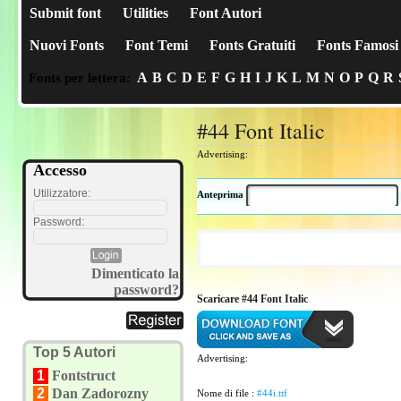
Submit font
Utilities
Font Autori
Nuovi Fonts
Font Temi
Fonts Gratuiti
Fonts Famosi
A
B
C
D
E
F
G
H
I
J
K
L
M
N
O
P
Q
R
Fonts per lettera:
#44 Font Italic
Advertising:
Accesso
Utilizzatore:
Anteprima
Password:
Dimenticato la
password?
Scaricare #44 Font Italic
Top 5 Autori
Advertising:
1
Fontstruct
2
Dan Zadorozny
Nome di file :
#44i.ttf