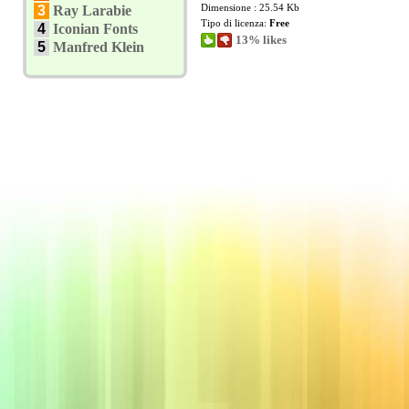
Dimensione : 25.54 Kb
3
Ray Larabie
Tipo di licenza:
Free
4
Iconian Fonts
13% likes
5
Manfred Klein