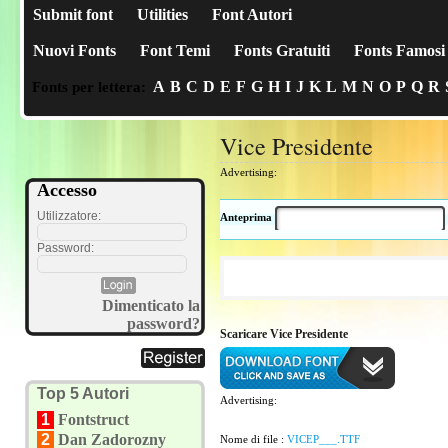
Submit font
Utilities
Font Autori
Nuovi Fonts
Font Temi
Fonts Gratuiti
Fonts Famosi
A
B
C
D
E
F
G
H
I
J
K
L
M
N
O
P
Q
R
Fonts per lettera:
Vice Presidente
Advertising:
Accesso
Utilizzatore:
Anteprima
Password:
Dimenticato la
password?
Scaricare Vice Presidente
Top 5 Autori
Advertising:
1
Fontstruct
2
Dan Zadorozny
Nome di file :
VICEP___.TTF