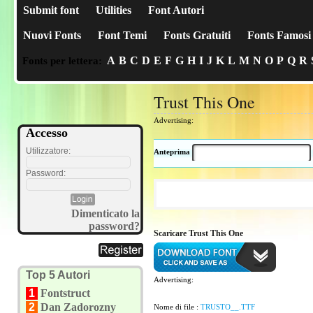
Submit font
Utilities
Font Autori
Nuovi Fonts
Font Temi
Fonts Gratuiti
Fonts Famosi
A
B
C
D
E
F
G
H
I
J
K
L
M
N
O
P
Q
R
Fonts per lettera:
Trust This One
Advertising:
Accesso
Utilizzatore:
Anteprima
Password:
Dimenticato la
password?
Scaricare Trust This One
Top 5 Autori
Advertising:
1
Fontstruct
2
Dan Zadorozny
Nome di file :
TRUSTO__.TTF