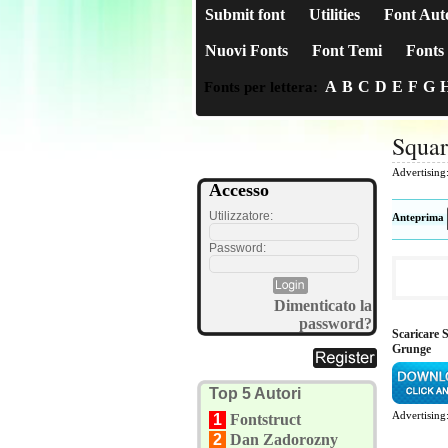
Submit font
Utilities
Font Aut
Nuovi Fonts
Font Temi
Fonts 
A
B
C
D
E
F
G
Fonts per lettera:
Squar
Advertising
Accesso
Utilizzatore:
Anteprima
Password:
Dimenticato la
password?
Scaricare 
Grunge
Top 5 Autori
Advertising
1
Fontstruct
2
Dan Zadorozny