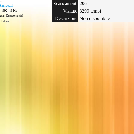
 :
Scaricamenti
206
runge.ttf
Visitato
3299 tempi
 : 992.49 Kb
enza:
Commercial
Descrizione
Non disponibile
 likes