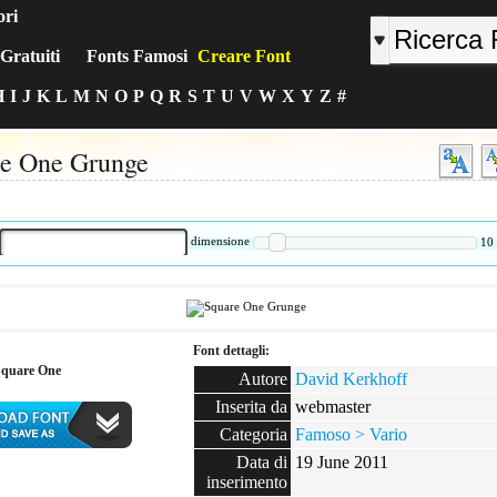
ori
Gratuiti
Fonts Famosi
Creare Font
H
I
J
K
L
M
N
O
P
Q
R
S
T
U
V
W
X
Y
Z
#
e One Grunge
:
dimensione
10
Font dettagli:
Square One
Autore
David Kerkhoff
Inserita da
webmaster
Categoria
Famoso > Vario
Data di
19 June 2011
:
inserimento