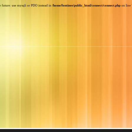
e future: use mysqli or PDO instead in
/home/fontinee/public_html/connect/connect.php
on line