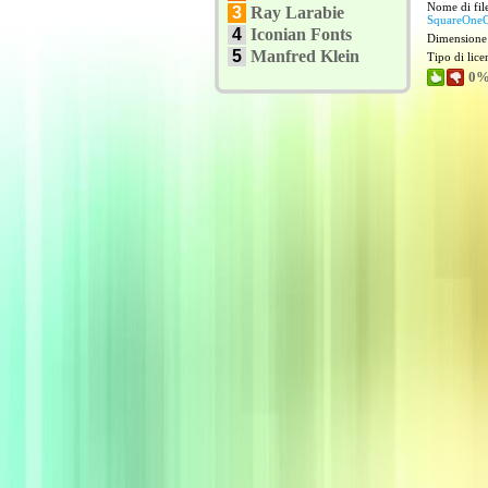
Nome di file
3
Ray Larabie
SquareOneG
4
Iconian Fonts
Dimensione
5
Manfred Klein
Tipo di lic
0%