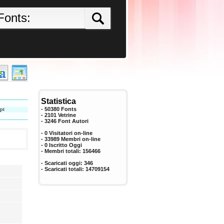
Statistica
pt
- 50380 Fonts
- 2101 Vetrine
-
3246
Font Autori
- 0 Visitatori on-line
- 33989 Membri on-line
-
0
Iscritto Oggi
- Membri totali:
156466
- Scaricati oggi:
346
- Scaricati totali:
14709154