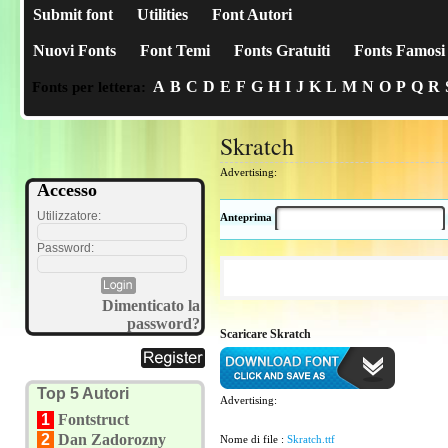
Submit font
Utilities
Font Autori
Nuovi Fonts
Font Temi
Fonts Gratuiti
Fonts Famosi
A
B
C
D
E
F
G
H
I
J
K
L
M
N
O
P
Q
R
Fonts per lettera:
Skratch
Advertising:
Accesso
Utilizzatore:
Anteprima
Password:
Dimenticato la
password?
Scaricare Skratch
Top 5 Autori
Advertising:
1
Fontstruct
2
Dan Zadorozny
Nome di file :
Skratch.ttf