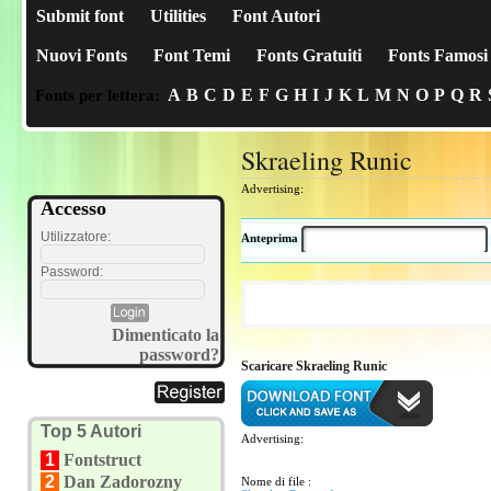
Submit font
Utilities
Font Autori
Nuovi Fonts
Font Temi
Fonts Gratuiti
Fonts Famosi
A
B
C
D
E
F
G
H
I
J
K
L
M
N
O
P
Q
R
Fonts per lettera:
Skraeling Runic
Advertising:
Accesso
Utilizzatore:
Anteprima
Password:
Dimenticato la
password?
Scaricare Skraeling Runic
Top 5 Autori
Advertising:
1
Fontstruct
2
Dan Zadorozny
Nome di file :