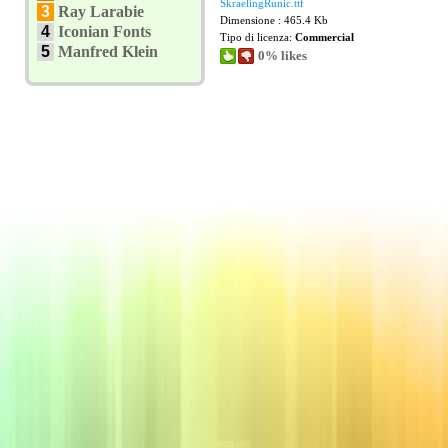
SkraelingRunic.ttf
3
Ray Larabie
Dimensione : 465.4 Kb
4
Iconian Fonts
Tipo di licenza:
Commercial
5
Manfred Klein
0% likes