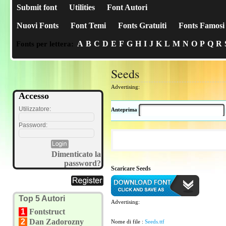
Submit font
Utilities
Font Autori
Nuovi Fonts
Font Temi
Fonts Gratuiti
Fonts Famosi
A
B
C
D
E
F
G
H
I
J
K
L
M
N
O
P
Q
R
Fonts per lettera:
Seeds
Advertising:
Accesso
Utilizzatore:
Anteprima
Password:
Dimenticato la
password?
Scaricare Seeds
Top 5 Autori
Advertising:
1
Fontstruct
2
Dan Zadorozny
Nome di file :
Seeds.ttf