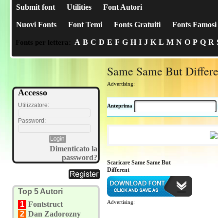
Submit font
Utilities
Font Autori
Nuovi Fonts
Font Temi
Fonts Gratuiti
Fonts Famosi
A
B
C
D
E
F
G
H
I
J
K
L
M
N
O
P
Q
R
Fonts per lettera:
Same Same But Differe
Advertising:
Accesso
Utilizzatore:
Anteprima
Password:
Dimenticato la
password?
Scaricare Same Same But
Different
Top 5 Autori
Advertising:
1
Fontstruct
2
Dan Zadorozny