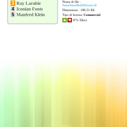
Nome di file :
3
Ray Larabie
SameSameButDifferent.ttf
4
Iconian Fonts
Dimensione : 186.51 Kb
5
Manfred Klein
Tipo di licenza:
Commercial
0% likes