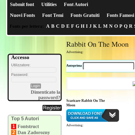
Submit font
Utilities
Font Autori
Nuovi Fonts
Font Temi
Fonts Gratuiti
Fonts Famosi
A
B
C
D
E
F
G
H
I
J
K
L
M
N
O
P
Q
R
Fonts per lettera:
Rabbit On The Moon
Advertising:
Accesso
Utilizzatore:
Anteprima
Password:
Dimenticato la
password?
Scaricare Rabbit On The
Moon
Top 5 Autori
Advertising:
1
Fontstruct
2
Dan Zadorozny