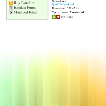
Nome di file :
3
Ray Larabie
QuoVadisQuasimodo.ttf
4
Iconian Fonts
Dimensione : 356.47 Kb
5
Manfred Klein
Tipo di licenza:
Commercial
0% likes