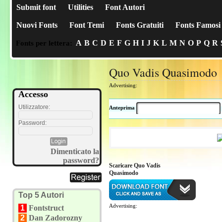
Submit font
Utilities
Font Autori
Nuovi Fonts
Font Temi
Fonts Gratuiti
Fonts Famosi
A
B
C
D
E
F
G
H
I
J
K
L
M
N
O
P
Q
R
Fonts per lettera:
Quo Vadis Quasimodo
Advertising:
Accesso
Utilizzatore:
Anteprima
Password:
Dimenticato la
password?
Scaricare Quo Vadis
Quasimodo
Top 5 Autori
Advertising:
1
Fontstruct
2
Dan Zadorozny