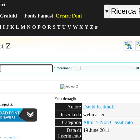
ori
Gratuiti
Fonts Famosi
Creare Font
H
I
J
K
L
M
N
O
P
Q
R
S
T
U
V
W
X
Y
Z
#
ct Z
:
dimensione
10
Font dettagli:
Project Z
Autore
David Kerkhoff
Inserita da
webmaster
Categoria
Altrui > Non Classificato
:
Data di
19 June 2011
inserimento
e :
ProjectZ.ttf