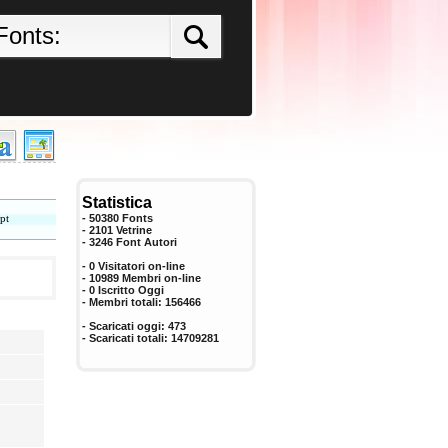
Statistica
pt
- 50380 Fonts
- 2101 Vetrine
-
3246
Font Autori
- 0 Visitatori on-line
- 10989 Membri on-line
-
0
Iscritto Oggi
- Membri totali:
156466
- Scaricati oggi:
473
- Scaricati totali:
14709281