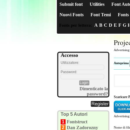
Submit font
Utilities
Font Aut
Nuovi Fonts
Font Temi
Fonts 
A
B
C
D
E
F
G
Fonts per lettera:
Proje
Advertising
Accesso
Utilizzatore:
Anteprima
Password:
Dimenticato la
password?
Scaricare 
Top 5 Autori
Advertising
1
Fontstruct
2
Dan Zadorozny
Nome di fil