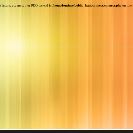
e future: use mysqli or PDO instead in
/home/fontinee/public_html/connect/connect.php
on line