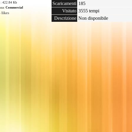
 : 422.84 Kb
Scaricamenti
185
enza:
Commercial
Visitato
3555 tempi
 likes
Descrizione
Non disponibile