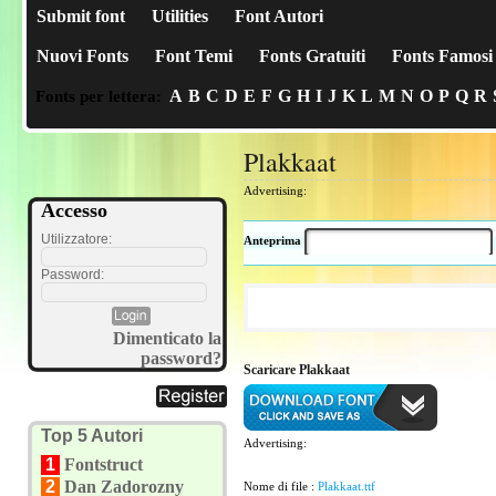
Submit font
Utilities
Font Autori
Nuovi Fonts
Font Temi
Fonts Gratuiti
Fonts Famosi
A
B
C
D
E
F
G
H
I
J
K
L
M
N
O
P
Q
R
Fonts per lettera:
Plakkaat
Advertising:
Accesso
Utilizzatore:
Anteprima
Password:
Dimenticato la
password?
Scaricare Plakkaat
Top 5 Autori
Advertising:
1
Fontstruct
2
Dan Zadorozny
Nome di file :
Plakkaat.ttf