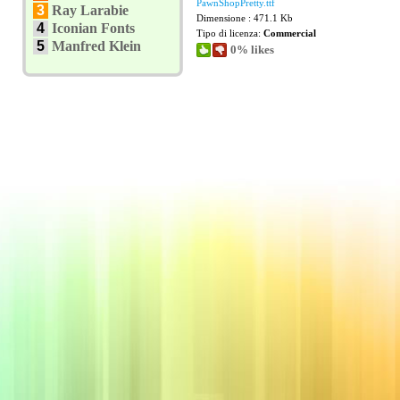
PawnShopPretty.ttf
3
Ray Larabie
Dimensione : 471.1 Kb
4
Iconian Fonts
Tipo di licenza:
Commercial
5
Manfred Klein
0% likes