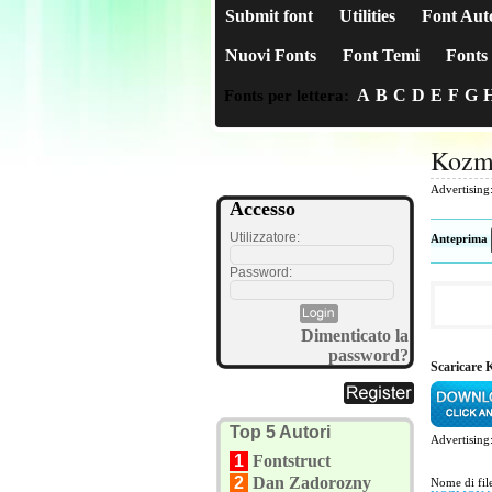
Submit font
Utilities
Font Aut
Nuovi Fonts
Font Temi
Fonts 
A
B
C
D
E
F
G
Fonts per lettera:
Kozm
Advertising
Accesso
Utilizzatore:
Anteprima
Password:
Dimenticato la
password?
Scaricare
Top 5 Autori
Advertising
1
Fontstruct
2
Dan Zadorozny
Nome di file