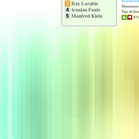
KOZMONA
3
Ray Larabie
Dimensione
4
Iconian Fonts
Tipo di lic
5
Manfred Klein
0%