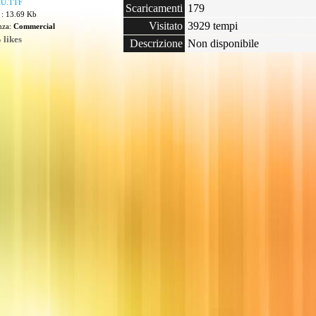
U.TTF
Scaricamenti
179
 : 13.69 Kb
Visitato
3929 tempi
enza:
Commercial
 likes
Descrizione
Non disponibile