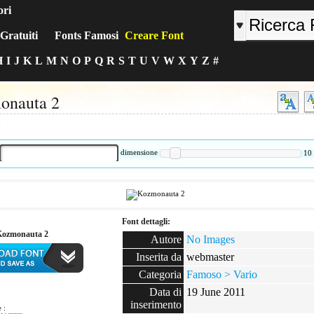
ori
Gratuiti
Fonts Famosi
Creare Font
H
I
J
K
L
M
N
O
P
Q
R
S
T
U
V
W
X
Y
Z
#
onauta 2
:
dimensione
10
Font dettagli:
 Kozmonauta 2
Autore
No Images
Inserita da
webmaster
Categoria
Famoso > Vario
:
Data di
19 June 2011
inserimento
 :