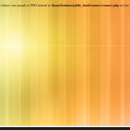
e future: use mysqli or PDO instead in
/home/fontinee/public_html/connect/connect.php
on line