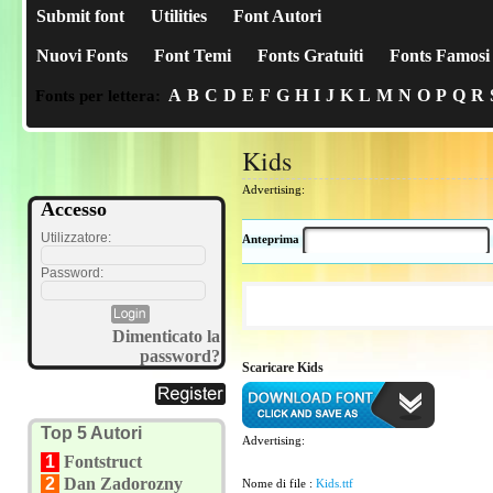
Submit font
Utilities
Font Autori
Nuovi Fonts
Font Temi
Fonts Gratuiti
Fonts Famosi
A
B
C
D
E
F
G
H
I
J
K
L
M
N
O
P
Q
R
Fonts per lettera:
Kids
Advertising:
Accesso
Utilizzatore:
Anteprima
Password:
Dimenticato la
password?
Scaricare Kids
Top 5 Autori
Advertising:
1
Fontstruct
2
Dan Zadorozny
Nome di file :
Kids.ttf