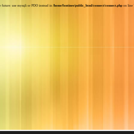
e future: use mysqli or PDO instead in
/home/fontinee/public_html/connect/connect.php
on line