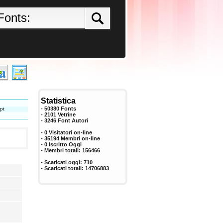
Statistica
pt
- 50380 Fonts
- 2101 Vetrine
-
3246
Font Autori
- 0 Visitatori on-line
- 35194 Membri on-line
-
0
Iscritto Oggi
- Membri totali:
156466
- Scaricati oggi:
710
- Scaricati totali:
14706883