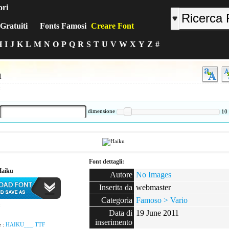
ori
Gratuiti
Fonts Famosi
Creare Font
H
I
J
K
L
M
N
O
P
Q
R
S
T
U
V
W
X
Y
Z
#
u
:
dimensione
10
Font dettagli:
Haiku
Autore
No Images
Inserita da
webmaster
Categoria
Famoso > Vario
:
Data di
19 June 2011
inserimento
e :
HAIKU___.TTF