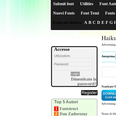
Submit font
Utilities
Font Aut
Nuovi Fonts
Font Temi
Fonts 
A
B
C
D
E
F
G
Fonts per lettera:
Haik
Advertising
Accesso
Utilizzatore:
Anteprima
Password:
Dimenticato la
password?
Scaricare 
Top 5 Autori
Advertising
1
Fontstruct
2
Dan Zadorozny
Nome di fil