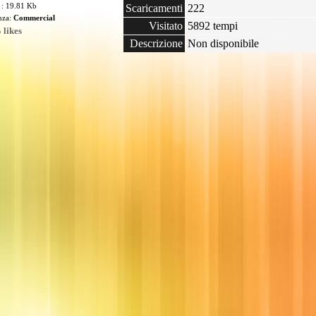
 : 19.81 Kb
Scaricamenti
222
enza:
Commercial
Visitato
5892 tempi
 likes
Descrizione
Non disponibile