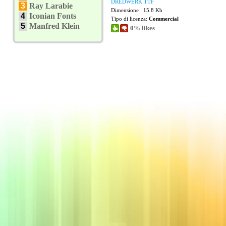
DREDWERK.TTF
3
Ray Larabie
Dimensione : 15.8 Kb
4
Iconian Fonts
Tipo di licenza:
Commercial
5
Manfred Klein
0% likes