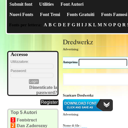
Submit font
Utilities
Font Autori
Nuovi Fonts
Font Temi
Fonts Gratuiti
Fonts Famosi
A
B
C
D
E
F
G
H
I
J
K
L
M
N
O
P
Q
R
Fonts per lettera:
Dredwerkz
Advertising:
Accesso
Utilizzatore:
Anteprima
Password:
Dimenticato la
password?
Scaricare Dredwerkz
Top 5 Autori
Advertising:
1
Fontstruct
2
Dan Zadorozny
Nome di file :