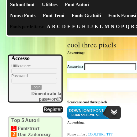
Submit font
Utilities
Font Autori
Nuovi Fonts
Font Temi
Fonts Gratuiti
Fonts Famosi
A
B
C
D
E
F
G
H
I
J
K
L
M
N
O
P
Q
R
Fonts per lettera:
cool three pixels
Advertising:
Accesso
Utilizzatore:
Anteprima
Password:
Dimenticato la
password?
Scaricare cool three pixels
Top 5 Autori
Advertising:
1
Fontstruct
2
Dan Zadorozny
Nome di file :
COOLTHRE.TTF