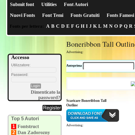
Submit font
Utilities
Font Autori
Nuovi Fonts
Font Temi
Fonts Gratuiti
Fonts Famosi
A
B
C
D
E
F
G
H
I
J
K
L
M
N
O
P
Q
R
Fonts per lettera:
Boneribbon Tall Outlin
Advertising:
Accesso
Utilizzatore:
Anteprima
Password:
Dimenticato la
password?
Scaricare Boneribbon Tall
Outline
Top 5 Autori
Advertising:
1
Fontstruct
2
Dan Zadorozny