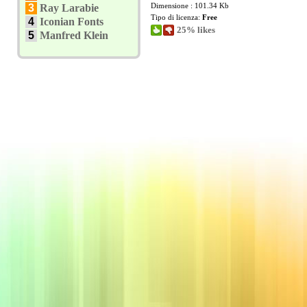
Dimensione : 101.34 Kb
3
Ray Larabie
Tipo di licenza:
Free
4
Iconian Fonts
25% likes
5
Manfred Klein