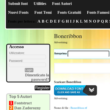
Submit font
Utilities
Font Autori
Nuovi Fonts
Font Temi
Fonts Gratuiti
Fonts Famosi
A
B
C
D
E
F
G
H
I
J
K
L
M
N
O
P
Q
R
Fonts per lettera:
Boneribbon
Advertising:
Accesso
Utilizzatore:
Anteprima
Password:
Dimenticato la
password?
Scaricare Boneribbon
Top 5 Autori
Advertising:
1
Fontstruct
2
Dan Zadorozny
Nome di file :
Boneribbon.ttf