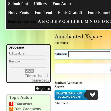
Submit font
Utilities
Font Autori
Nuovi Fonts
Font Temi
Fonts Gratuiti
Fonts Famosi
A
B
C
D
E
F
G
H
I
J
K
L
M
N
O
P
Q
R
Fonts per lettera:
Aunchanted Xspace
Advertising:
Accesso
Utilizzatore:
Anteprima
Password:
Dimenticato la
password?
Scaricare Aunchanted
Xspace
Top 5 Autori
Advertising:
1
Fontstruct
2
Dan Zadorozny