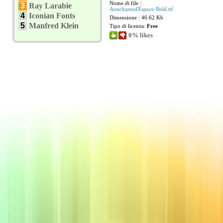
Nome di file :
3
Ray Larabie
AunchantedXspace-Bold.ttf
4
Iconian Fonts
Dimensione : 46.62 Kb
5
Manfred Klein
Tipo di licenza:
Free
0% likes