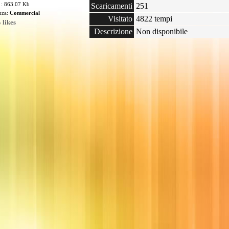
 : 863.07 Kb
Scaricamenti
251
enza:
Commercial
Visitato
4822 tempi
 likes
Descrizione
Non disponibile