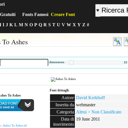
ori
Gratuiti
Fonts Famosi
Creare Font
H
I
J
K
L
M
N
O
P
Q
R
S
T
U
V
W
X
Y
Z
#
 To Ashes
:
dimensione
10
Font dettagli:
Ashes To Ashes
Autore
David Kerkhoff
Inserita da
webmaster
Categoria
Altrui > Non Classificato
:
Data di
19 June 2011
inserimento
e :
Ashes To Ashes.ttf