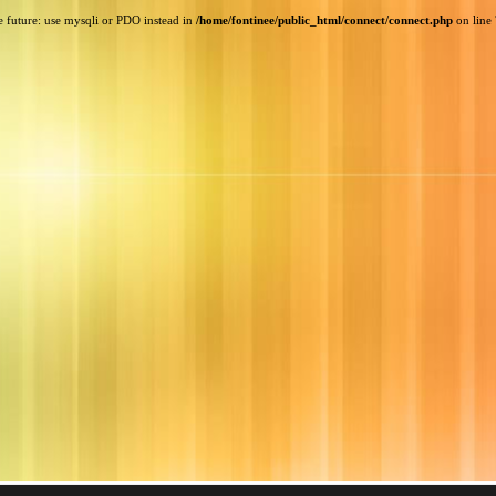
e future: use mysqli or PDO instead in
/home/fontinee/public_html/connect/connect.php
on line