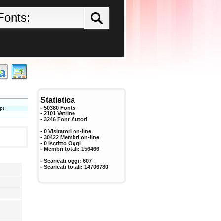
Statistica
pt
- 50380 Fonts
- 2101 Vetrine
-
3246
Font Autori
- 0 Visitatori on-line
- 30422 Membri on-line
-
0
Iscritto Oggi
- Membri totali:
156466
- Scaricati oggi:
607
- Scaricati totali:
14706780