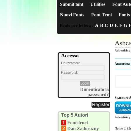
Submit font
Utilities
Font Aut
Nuovi Fonts
Font Temi
Fonts 
A
B
C
D
E
F
G
Fonts per lettera:
Ashes
Advertising
Accesso
Utilizzatore:
Anteprima
Password:
Dimenticato la
password?
Scaricare 
Top 5 Autori
Advertising
1
Fontstruct
2
Dan Zadorozny
Nome di fil