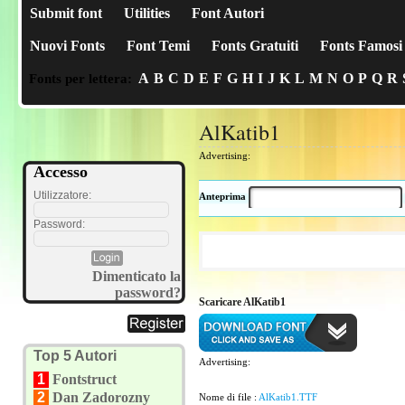
Submit font
Utilities
Font Autori
Nuovi Fonts
Font Temi
Fonts Gratuiti
Fonts Famosi
A
B
C
D
E
F
G
H
I
J
K
L
M
N
O
P
Q
R
Fonts per lettera:
AlKatib1
Advertising:
Accesso
Utilizzatore:
Anteprima
Password:
Dimenticato la
password?
Scaricare AlKatib1
Top 5 Autori
Advertising:
1
Fontstruct
2
Dan Zadorozny
Nome di file :
AlKatib1.TTF