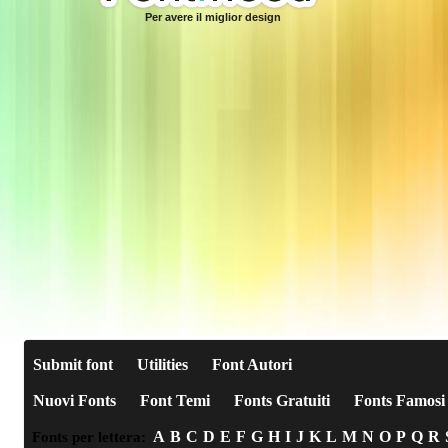
Per avere il miglior design
Submit font
Utilities
Font Autori
Nuovi Fonts
Font Temi
Fonts Gratuiti
Fonts Famosi
A
B
C
D
E
F
G
H
I
J
K
L
M
N
O
P
Q
R
Fonts per lettera: