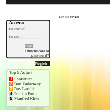
Font non trovato!
Accesso
Utilizzatore:
Password:
Dimenticato la
password?
Top 5 Autori
1
Fontstruct
2
Dan Zadorozny
3
Ray Larabie
4
Iconian Fonts
5
Manfred Klein