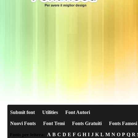
Per avere il miglior design
Submit font
Utilities
Font Autori
Nuovi Fonts
Font Temi
Fonts Gratuiti
Fonts Famosi
A
B
C
D
E
F
G
H
I
J
K
L
M
N
O
P
Q
R
Fonts per lettera: