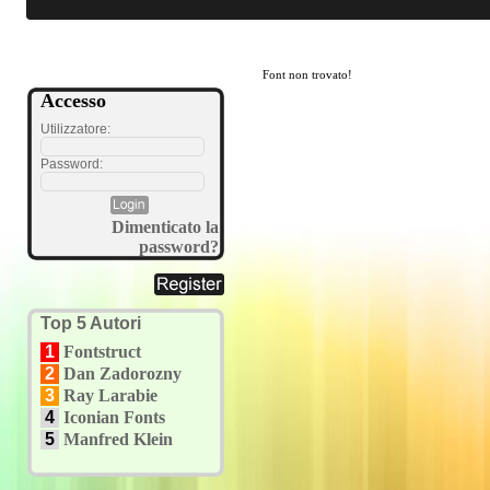
Font non trovato!
Accesso
Utilizzatore:
Password:
Dimenticato la
password?
Top 5 Autori
1
Fontstruct
2
Dan Zadorozny
3
Ray Larabie
4
Iconian Fonts
5
Manfred Klein