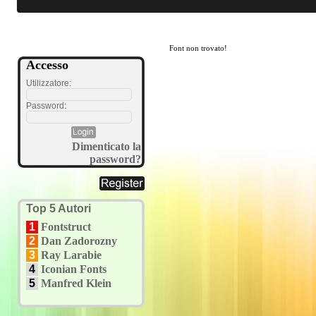
Font non trovato!
Accesso
Utilizzatore:
Password:
Dimenticato la
password?
Top 5 Autori
1
Fontstruct
2
Dan Zadorozny
3
Ray Larabie
4
Iconian Fonts
5
Manfred Klein