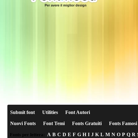
Per avere il miglior design
Submit font
Utilities
Font Autori
Nuovi Fonts
Font Temi
Fonts Gratuiti
Fonts Famosi
A
B
C
D
E
F
G
H
I
J
K
L
M
N
O
P
Q
R
Fonts per lettera: