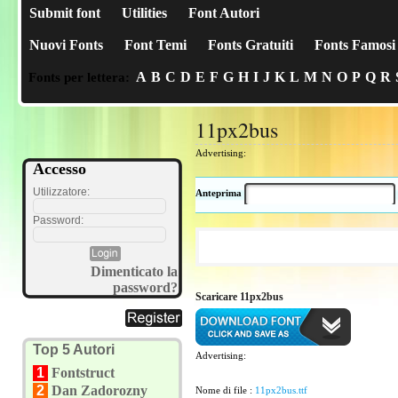
Submit font
Utilities
Font Autori
Nuovi Fonts
Font Temi
Fonts Gratuiti
Fonts Famosi
A
B
C
D
E
F
G
H
I
J
K
L
M
N
O
P
Q
R
Fonts per lettera:
11px2bus
Advertising:
Accesso
Utilizzatore:
Anteprima
Password:
Dimenticato la
password?
Scaricare 11px2bus
Top 5 Autori
Advertising:
1
Fontstruct
2
Dan Zadorozny
Nome di file :
11px2bus.ttf