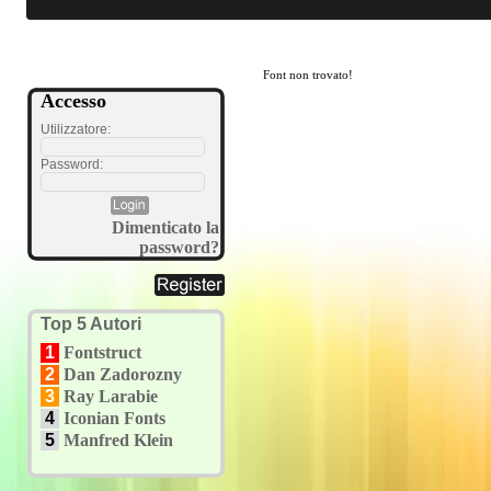
Font non trovato!
Accesso
Utilizzatore:
Password:
Dimenticato la
password?
Top 5 Autori
1
Fontstruct
2
Dan Zadorozny
3
Ray Larabie
4
Iconian Fonts
5
Manfred Klein