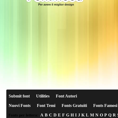
Per avere il miglior design
Submit font
Utilities
Font Autori
Nuovi Fonts
Font Temi
Fonts Gratuiti
Fonts Famosi
A
B
C
D
E
F
G
H
I
J
K
L
M
N
O
P
Q
R
Fonts per lettera: