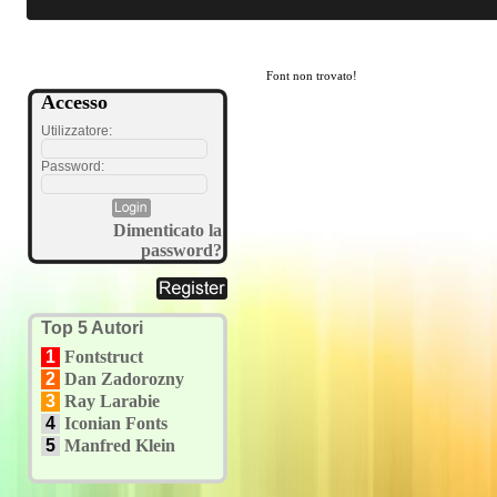
Font non trovato!
Accesso
Utilizzatore:
Password:
Dimenticato la
password?
Top 5 Autori
1
Fontstruct
2
Dan Zadorozny
3
Ray Larabie
4
Iconian Fonts
5
Manfred Klein