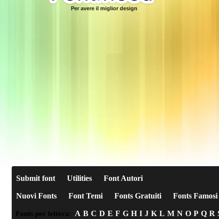
Per avere il miglior design
Submit font
Utilities
Font Autori
Nuovi Fonts
Font Temi
Fonts Gratuiti
Fonts Famosi
A
B
C
D
E
F
G
H
I
J
K
L
M
N
O
P
Q
R
Fonts per lettera: