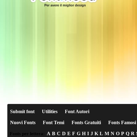
Per avere il miglior design
Submit font
Utilities
Font Autori
Nuovi Fonts
Font Temi
Fonts Gratuiti
Fonts Famosi
A
B
C
D
E
F
G
H
I
J
K
L
M
N
O
P
Q
R
Fonts per lettera: