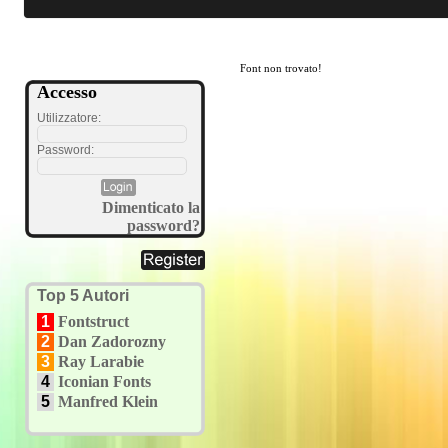
Font non trovato!
Accesso
Utilizzatore:
Password:
Dimenticato la
password?
Top 5 Autori
1
Fontstruct
2
Dan Zadorozny
3
Ray Larabie
4
Iconian Fonts
5
Manfred Klein