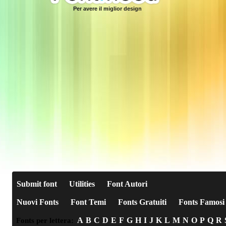
Per avere il miglior design
Submit font
Utilities
Font Autori
Nuovi Fonts
Font Temi
Fonts Gratuiti
Fonts Famosi
A
B
C
D
E
F
G
H
I
J
K
L
M
N
O
P
Q
R
Fonts per lettera: