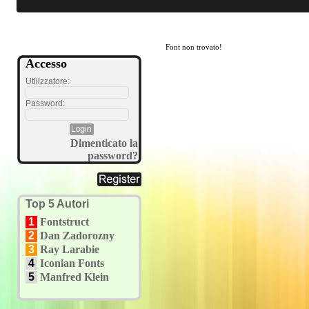
Font non trovato!
Accesso
Utilizzatore:
Password:
Dimenticato la
password?
Top 5 Autori
1
Fontstruct
2
Dan Zadorozny
3
Ray Larabie
4
Iconian Fonts
5
Manfred Klein