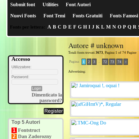
Submit font
Utilities
Font Autori
Nuovi Fonts
Font Temi
Fonts Gratuiti
Fonts Famosi
A
B
C
D
E
F
G
H
I
J
K
L
M
N
O
P
Q
R
Fonts per lettera:
Autore # unknown
Totali fonts trovati
3673
, Pagina 1 of 74 Pagine
Accesso
Pagina:
..
1
2
3
72
73
74
>
Utilizzatore:
Advertising:
Password:
Dimenticato la
password?
Top 5 Autori
1
Fontstruct
2
Dan Zadorozny