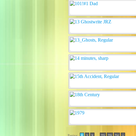
Pagina:
..
1
2
3
72
73
74
>