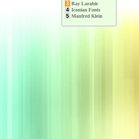
3
Ray Larabie
4
Iconian Fonts
5
Manfred Klein