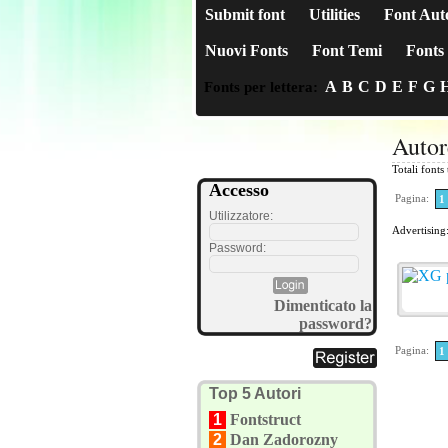
Submit font
Utilities
Font Aut
Nuovi Fonts
Font Temi
Fonts 
A
B
C
D
E
F
G
Fonts per lettera:
Autor
Totali fonts
Accesso
Pagina:
1
Utilizzatore:
Advertising
Password:
Dimenticato la
password?
Pagina:
1
Top 5 Autori
1
Fontstruct
2
Dan Zadorozny