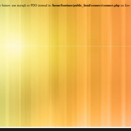
e future: use mysqli or PDO instead in
/home/fontinee/public_html/connect/connect.php
on line