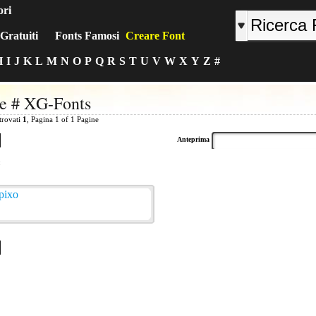
ori
Gratuiti
Fonts Famosi
Creare Font
H
I
J
K
L
M
N
O
P
Q
R
S
T
U
V
W
X
Y
Z
#
e # XG-Fonts
 trovati
1
, Pagina 1 of 1 Pagine
Anteprima
: