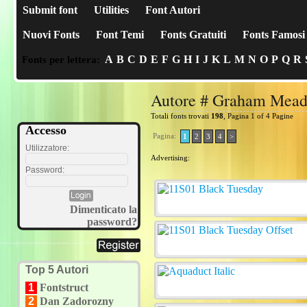
Submit font
Utilities
Font Autori
Nuovi Fonts
Font Temi
Fonts Gratuiti
Fonts Famosi
A
B
C
D
E
F
G
H
I
J
K
L
M
N
O
P
Q
R
Fonts per lettera:
Autore # Graham Mea
Totali fonts trovati
198
, Pagina 1 of 4 Pagine
Accesso
Pagina:
1
2
3
4
>
Utilizzatore:
Advertising:
Password:
Dimenticato la
password?
Top 5 Autori
1
Fontstruct
2
Dan Zadorozny