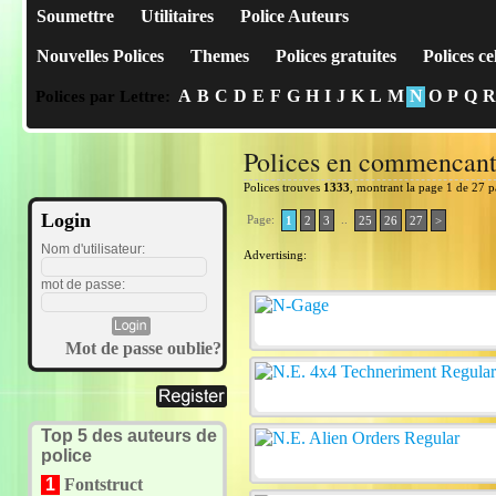
Soumettre
Utilitaires
Police Auteurs
Nouvelles Polices
Themes
Polices gratuites
Polices ce
A
B
C
D
E
F
G
H
I
J
K
L
M
N
O
P
Q
R
Polices par Lettre:
Polices en commencan
Polices trouves
1333
, montrant la page 1 de 27 
Login
Page:
..
1
2
3
25
26
27
>
Nom d'utilisateur:
Advertising:
mot de passe:
Mot de passe oublie?
Top 5 des auteurs de
police
1
Fontstruct