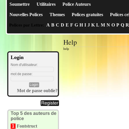
Soumettre
Utilitaires
Police Auteurs
Nouvelles Polices
Themes
Polices gratuites
Polices ce
A
B
C
D
E
F
G
H
I
J
K
L
M
N
O
P
Q
R
Polices par Lettre:
Help
help
Login
Nom d'utilisateur:
mot de passe:
Mot de passe oublie?
Top 5 des auteurs de
police
1
Fontstruct