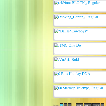
Page:
..
1
2
3
1006
1007
1008
>