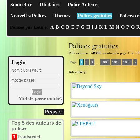
Soumettre
Utilitaires
Police Auteurs
Nouvelles Polices
Themes
Polices gratuites
Polices ce
A
B
C
D
E
F
G
H
I
J
K
L
M
N
O
P
Q
R
Polices par Lettre:
Polices gratuites
Polices trouves
50380
, montrant la page 1 de 10
Login
Page:
..
1
2
3
1006
1007
1008
>
Nom d'utilisateur:
Advertising:
mot de passe:
Mot de passe oublie?
Top 5 des auteurs de
police
1
Fontstruct