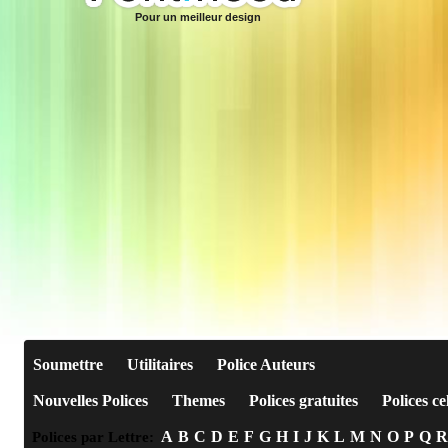
Pour un meilleur design
Soumettre
Utilitaires
Police Auteurs
Nouvelles Polices
Themes
Polices gratuites
Polices ce
A
B
C
D
E
F
G
H
I
J
K
L
M
N
O
P
Q
R
Polices par Lettre: