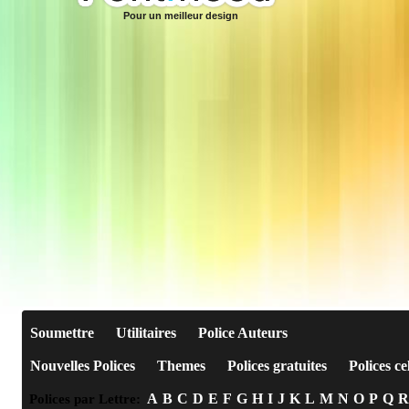
Pour un meilleur design
Soumettre
Utilitaires
Police Auteurs
Nouvelles Polices
Themes
Polices gratuites
Polices ce
A
B
C
D
E
F
G
H
I
J
K
L
M
N
O
P
Q
R
Polices par Lettre: