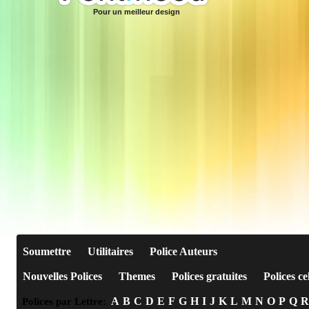
Pour un meilleur design
Soumettre
Utilitaires
Police Auteurs
Nouvelles Polices
Themes
Polices gratuites
Polices ce
A
B
C
D
E
F
G
H
I
J
K
L
M
N
O
P
Q
R
Polices par Lettre: