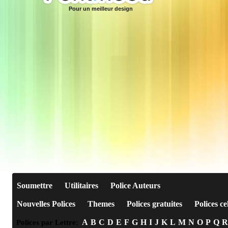
Pour un meilleur design
Soumettre
Utilitaires
Police Auteurs
Nouvelles Polices
Themes
Polices gratuites
Polices ce
A
B
C
D
E
F
G
H
I
J
K
L
M
N
O
P
Q
R
Polices par Lettre: