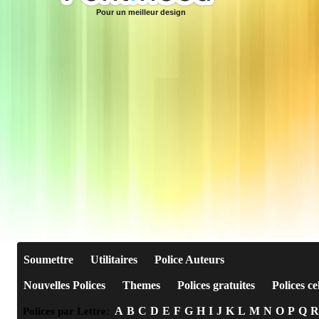
Pour un meilleur design
Soumettre
Utilitaires
Police Auteurs
Nouvelles Polices
Themes
Polices gratuites
Polices ce
A
B
C
D
E
F
G
H
I
J
K
L
M
N
O
P
Q
R
Polices par Lettre: