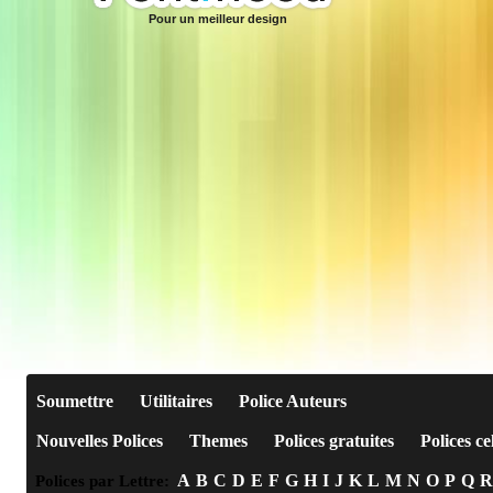
Pour un meilleur design
Soumettre
Utilitaires
Police Auteurs
Nouvelles Polices
Themes
Polices gratuites
Polices ce
A
B
C
D
E
F
G
H
I
J
K
L
M
N
O
P
Q
R
Polices par Lettre: