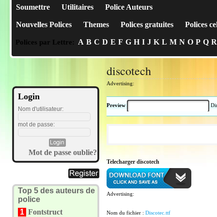
Soumettre
Utilitaires
Police Auteurs
Nouvelles Polices
Themes
Polices gratuites
Polices ce
A
B
C
D
E
F
G
H
I
J
K
L
M
N
O
P
Q
R
Polices par Lettre:
discotech
Advertising:
Login
Preview
Di
Nom d'utilisateur:
mot de passe:
Mot de passe oublie?
Telecharger discotech
Top 5 des auteurs de
Advertising:
police
1
Fontstruct
Nom du fichier :
Discotec.ttf