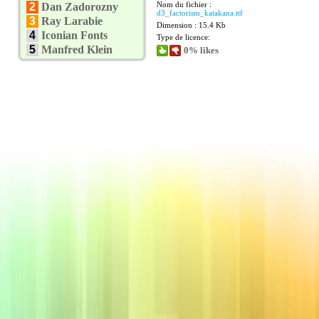
Nom du fichier :
2
Dan Zadorozny
d3_factorism_katakana.ttf
3
Ray Larabie
Dimension : 15.4 Kb
4
Iconian Fonts
Type de licence:
5
Manfred Klein
0% likes