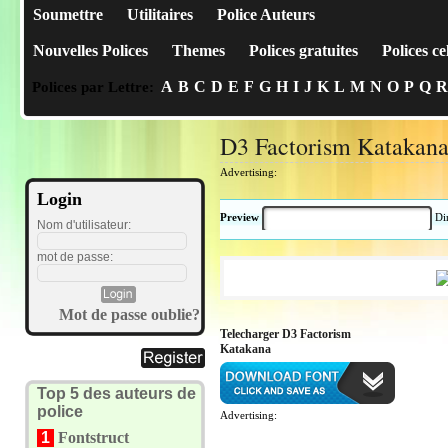
Soumettre
Utilitaires
Police Auteurs
Nouvelles Polices
Themes
Polices gratuites
Polices ce
A
B
C
D
E
F
G
H
I
J
K
L
M
N
O
P
Q
R
Polices par Lettre:
D3 Factorism Katakan
Advertising:
Login
Preview
Di
Nom d'utilisateur:
mot de passe:
Mot de passe oublie?
Telecharger D3 Factorism
Katakana
Top 5 des auteurs de
police
Advertising:
1
Fontstruct