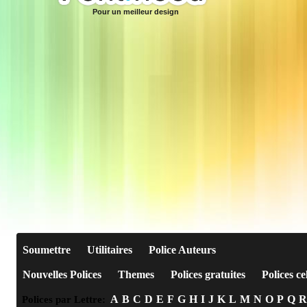
Pour un meilleur design
Soumettre
Utilitaires
Police Auteurs
Nouvelles Polices
Themes
Polices gratuites
Polices ce
A
B
C
D
E
F
G
H
I
J
K
L
M
N
O
P
Q
R
Polices par Lettre: