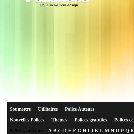
Pour un meilleur design
Soumettre
Utilitaires
Police Auteurs
Nouvelles Polices
Themes
Polices gratuites
Polices ce
A
B
C
D
E
F
G
H
I
J
K
L
M
N
O
P
Q
R
Polices par Lettre: