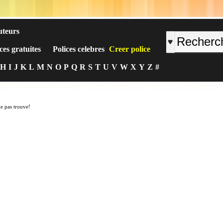
uteurs
ces gratuites
Polices celebres
Creer police
H
I
J
K
L
M
N
O
P
Q
R
S
T
U
V
W
X
Y
Z
#
ne pas trouve!