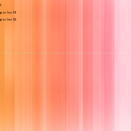
7
hp
on line
31
hp
on line
32