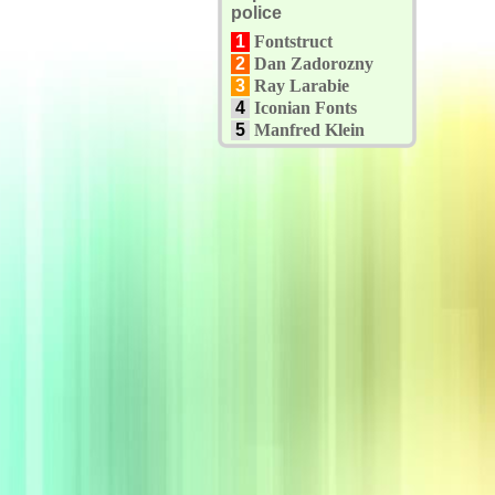
police
1
Fontstruct
2
Dan Zadorozny
3
Ray Larabie
4
Iconian Fonts
5
Manfred Klein