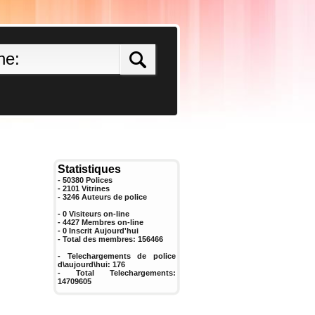
Statistiques
- 50380 Polices
- 2101 Vitrines
-
3246
Auteurs de police
- 0 Visiteurs on-line
- 4427 Membres on-line
-
0
Inscrit Aujourd'hui
- Total des membres:
156466
- Telechargements de police
d\aujourd\hui:
176
- Total Telechargements:
14709605