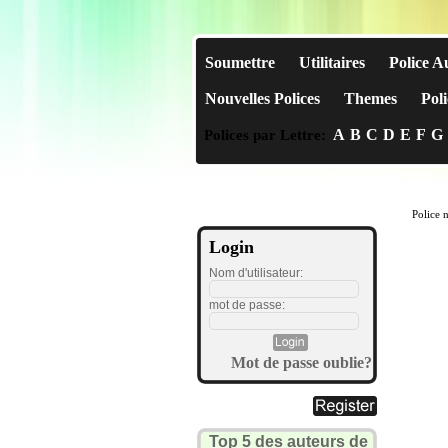
Soumettre
Utilitaires
Police A
Nouvelles Polices
Themes
Poli
A
B
C
D
E
F
G
Polices par Lettre:
Police 
Login
Nom d'utilisateur:
mot de passe:
Mot de passe oublie?
Top 5 des auteurs de